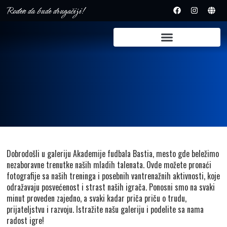
Rođen da bude drugačiji!
Dobrodošli u galeriju Akademije fudbala Bastia, mesto gde beležimo
nezaboravne trenutke naših mladih talenata. Ovde možete pronaći
fotografije sa naših treninga i posebnih vantrenažnih aktivnosti, koje
odražavaju posvećenost i strast naših igrača. Ponosni smo na svaki
minut proveden zajedno, a svaki kadar priča priču o trudu,
prijateljstvu i razvoju. Istražite našu galeriju i podelite sa nama
radost igre!